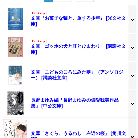
文庫『お菓子な猫と、旅する少年』
[光文社文
庫]
文庫「ゴッホの犬と耳とひまわり」
[講談社文
庫]
文庫「こどものころにみた夢」（アンソロジ
ー）
[講談社文庫]
長野まゆみ編「長野まゆみの偏愛耽美作品
集」
[中公文庫]
文庫「さくら、うるわし 左近の桜」
[角川文