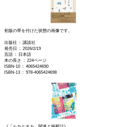
初版の帯を付けた状態の画像です。
出版社 ‏ : ‎ 講談社
発売日 ‏ : ‎ 2026/2/19
言語 ‏ : ‎ 日本語
本の長さ ‏ : ‎ 224ページ
ISBN-10 ‏ : ‎ 4065424690
ISBN-13 ‏ : ‎ 978-4065424698
《「ルカとチカ」関連＊掲載誌》