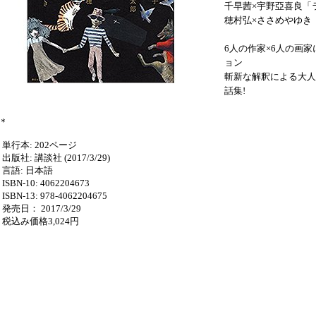
千早茜×宇野亞喜良「
穂村弘×ささめやゆき
6人の作家×6人の画
ョン
斬新な解釈による大人
話集!
＊
単行本: 202ページ
出版社: 講談社 (2017/3/29)
言語: 日本語
ISBN-10: 4062204673
ISBN-13: 978-4062204675
発売日： 2017/3/29
税込み価格3,024円