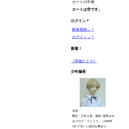
カートの中身
カートは空です。
ログイン＊
新規登録→＊
ログイン→＊
新着！
《耳猫だより》
少年舗長
名前:
弊社「少年人形」舖長 /長野まゆ
みブログ「コトリコ」（2008年
4月 17日）に紹介記事あり。