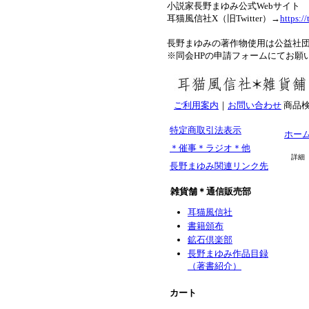
小説家長野まゆみ公式Webサイト 
耳猫風信社X（旧Twitter）→
https:/
長野まゆみの著作物使用は公益社団
※同会HPの申請フォームにてお願
ご利用案内
｜
お問い合わせ
商品
特定商取引法表示
ホー
＊催事＊ラジオ＊他
詳細
長野まゆみ関連リンク先
雑貨舗＊通信販売部
耳猫風信社
書籍頒布
鉱石倶楽部
長野まゆみ作品目録
（著書紹介）
カート