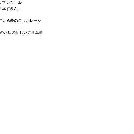
ラプンツェル」
「赤ずきん」
家による夢のコラボレーシ
のための新しいグリム童