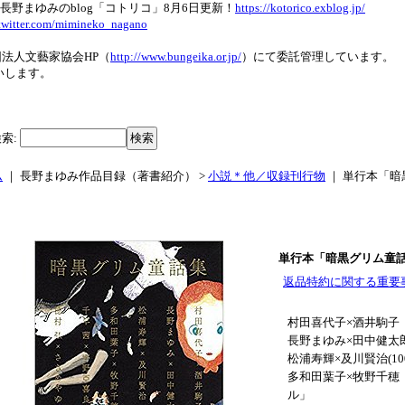
長野まゆみのblog「コトリコ」8月6日更新！
https://kotorico.exblog.jp/
/twitter.com/mimineko_nagano
法人文藝家協会HP（
http://www.bungeika.or.jp/
）にて委託管理しています。
いします。
検索
:
ム
｜ 長野まゆみ作品目録（著書紹介） >
小説＊他／収録刊行物
｜
単行本「暗
単行本「暗黒グリム童話
返品特約に関する重要
村田喜代子×酒井駒子
長野まゆみ×田中健太
松浦寿輝×及川賢治(10
多和田葉子×牧野千穂
ル」