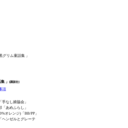
黒グリム童話集 」
集 」
[
講談社
]
事項
「手なし娘協会」
郎「あめふらし」
0%オレンジ)「BB/PP」
「ヘンゼルとグレーテ